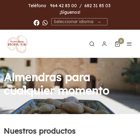
Teléfono
964 42 83 00
/
682 31 85 03
¡Síguenos!
Seleccionar idioma
0
Almendras para
cualquier momento
Nuestros productos