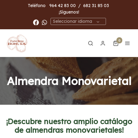
Teléfono
964 42 83 00
/
682 31 85 03
¡Síguenos!
Seleccionar idioma
0
Almendra Monovarietal
¡Descubre nuestro amplio catálogo
de almendras monovarietales!